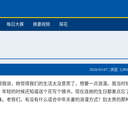
每日大赛
换妻视频
探花
2026-03-07 | 浏览: 2,89
跟我说，她觉得我们的生活太没意思了，想要一点浪漫。我当时
。年轻的时候还知道送个花写个情书，现在连她的生日都差点忘
味。老铁们，有没有什么适合中年夫妻的浪漫方式？别太贵的那