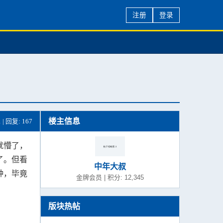
注册
登录
楼主信息
1 | 回复: 167
就懵了，
了。但看
中年大叔
种，毕竟
金牌会员 | 积分: 12,345
版块热帖